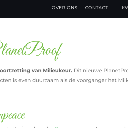
OVER ONS
CONTACT
KW
PlanetProof
voortzetting van Milieukeur.
Dit nieuwe PlanetPro
ucten is even duurzaam als de voorganger het Mil
npeace