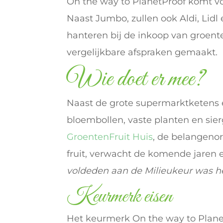
On the way to PlanetProof komt vo
Naast Jumbo, zullen ook Aldi, Lid
hanteren bij de inkoop van groente 
vergelijkbare afspraken gemaakt.
Wie doet er mee?
Naast de grote supermarktketens en
bloembollen, vaste planten en si
GroentenFruit Huis
, de belangeno
fruit, verwacht de komende jaren e
voldeden aan de Milieukeur was het
Keurmerk eisen
Het keurmerk On the way to Plane