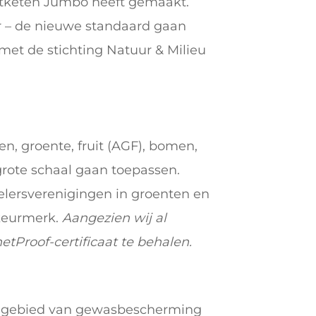
keten Jumbo heeft gemaakt.
ar – de nieuwe standaard gaan
 met de stichting Natuur & Milieu
n, groente, fruit (AGF), bomen,
rote schaal gaan toepassen.
elersverenigingen in groenten en
 keurmerk.
Aangezien wij al
tProof-certificaat te behalen.
et gebied van gewasbescherming