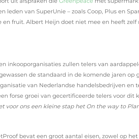
ort uit afspraken die
Greenpeace
met supermarkt
l en leden van SuperUnie – zoals Coop, Plus en Sp
en fruit. Albert Heijn doet niet mee en heeft zelf
 inkooporganisaties zullen telers van aardappele
ergewassen de standaard in de komende jaren op g
rganisatie van Nederlandse handelsbedrijven en t
en forse groei van gecertificeerde telers voor dit
 voor ons een kleine stap het On the way to Plane
tProof bevat een groot aantal eisen, zowel op h