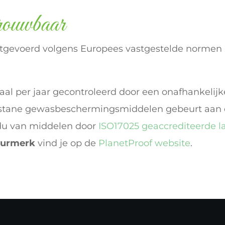
rouwbaar
uitgevoerd volgens Europees vastgestelde normen 
per jaar gecontroleerd door een onafhankelijke ce
estane gewasbeschermingsmiddelen gebeurt aan de
idu van middelen door
ISO17025 geaccrediteerde l
eurmerk
vind je op de
PlanetProof website
.