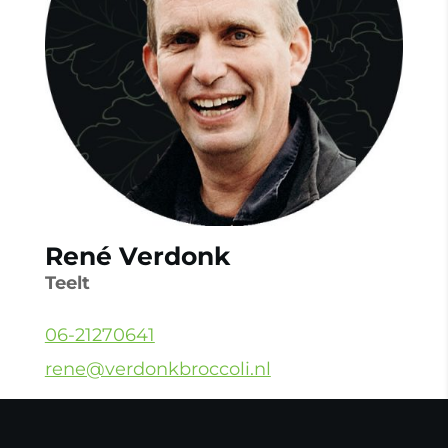
René Verdonk
Teelt
06-21270641
rene@verdonkbroccoli.nl