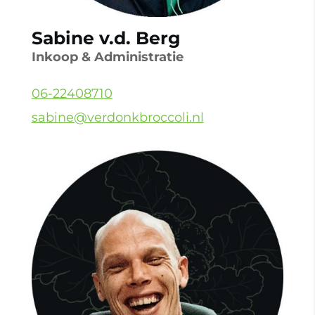
Sabine v.d. Berg
Inkoop & Administratie
06-22408710
sabine@verdonkbroccoli.nl