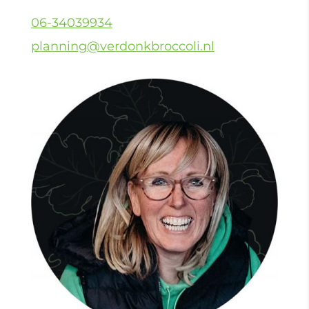
06-34039934
planning@verdonkbroccoli.nl