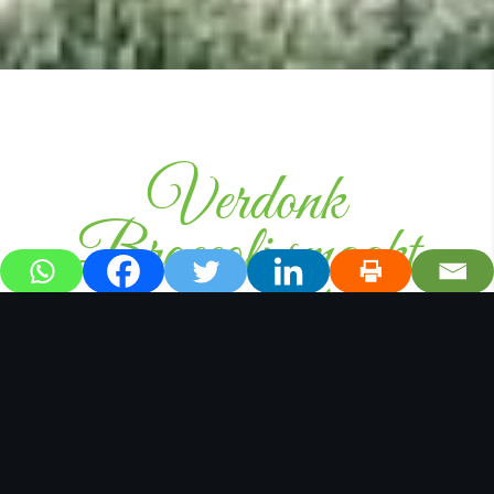
Verdonk
Broccoli smaakt
naar méér
Met liefde voor de natuur en passie
voor ons vak telen we onze
groenten op de vruchtbare gronden
van Westfriesland. Duurzaamheid,